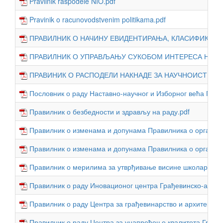
Pravilnik raspodele NIO.pdf
Pravinik o racunovodstvenim politikama.pdf
ПРАВИЛНИК О НАЧИНУ ЕВИДЕНТИРАЊА, КЛАСИФИКОВАЊ
ПРАВИЛНИК О УПРАВЉАЊУ СУКОБОМ ИНТЕРЕСА НА ГАФ
ПРАВИНИК О РАСПОДЕЛИ НАКНАДЕ ЗА НАУЧНОИСТР.РА
Пословник о раду Наставно-научног и Изборног већа ГАФ-
Правилник о безбедности и здрављу на раду.pdf
Правилник о изменама и допунама Правилника о организац
Правилник о изменама и допунама Правилника о организац
Правилник о мерилима за утврђивање висине школарине и
Правилник о раду Иновационог центра Грађевинско-архите
Правилник о раду Центра за грађевинарство и архитектуру
Правилник о раду Центра за унапређење квалитета Грађев