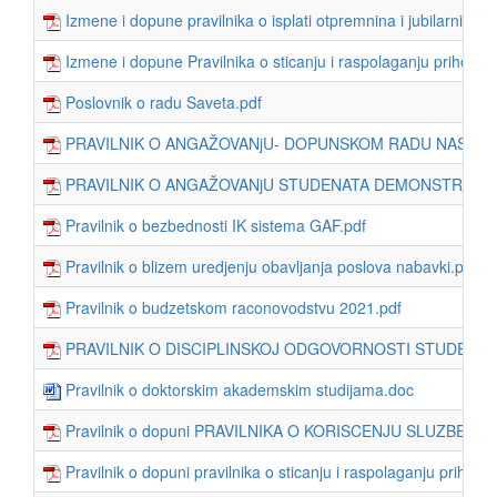
Izmene i dopune pravilnika o isplati otpremnina i jubilarnih n
Izmene i dopune Pravilnika o sticanju i raspolaganju prihodi
Poslovnik o radu Saveta.pdf
PRAVILNIK O ANGAŽOVANjU- DOPUNSKOM RADU NASTAVNI
PRAVILNIK O ANGAŽOVANjU STUDENATA DEMONSTRATORA
Pravilnik o bezbednosti IK sistema GAF.pdf
Pravilnik o blizem uredjenju obavljanja poslova nabavki.pdf
Pravilnik o budzetskom raconovodstvu 2021.pdf
PRAVILNIK O DISCIPLINSKOJ ODGOVORNOSTI STUDENATA
Pravilnik o doktorskim akademskim studijama.doc
Pravilnik o dopuni PRAVILNIKA O KORISCENJU SLUZBENI
Pravilnik o dopuni pravilnika o sticanju i raspolaganju prihod