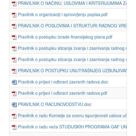
PRAVILNIK O NAČINU, USLOVIMA I KRITERIJUMIMA ZA OB
Pravilnik o organizaciji i sprovo]enju popisa.pdf
PRAVILNIK O POSLOVIMA I STRUKTURI RADNOG VREMENA 
Pravilnik o postupku izrade finansijskog plana.pdf
Pravilnik o postupku sticanja zvanja i zasnivanja radnog odn
Pravilnik o postupku sticanja zvanja i zasnivanja radnog odn
PRAVILNIK O POSTUPKU UNUTRAŠNJEG UZBUNJIVANJA NA
Pravilnik o prijavi i odbrani zavrsnih radova.doc
Pravilnik o prijavi i odbrani zavrsnih radova.pdf
PRAVILNIK O RACUNOVODSTVU.doc
Pravilnik o radu Komisije za ocenu ispunjenosti uslova učesni
Pravilnik o radu veća STUDIJSKIH PROGRAMA GAF UNIVER