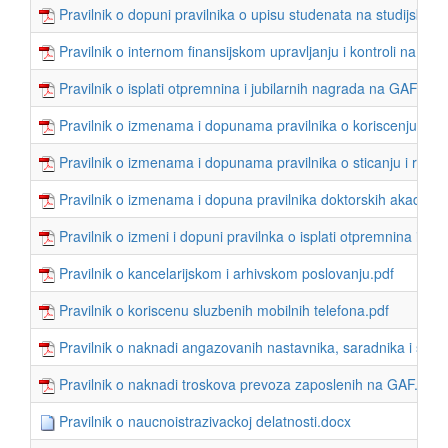
Pravilnik o dopuni pravilnika o upisu studenata na studijske
Pravilnik o internom finansijskom upravljanju i kontroli na GA
Pravilnik o isplati otpremnina i jubilarnih nagrada na GAF.pdf
Pravilnik o izmenama i dopunama pravilnika o koriscenju sluz
Pravilnik o izmenama i dopunama pravilnika o sticanju i rasp
Pravilnik o izmenama i dopuna pravilnika doktorskih akadems
Pravilnik o izmeni i dopuni pravilnka o isplati otpremnina i jub
Pravilnik o kancelarijskom i arhivskom poslovanju.pdf
Pravilnik o koriscenu sluzbenih mobilnih telefona.pdf
Pravilnik o naknadi angazovanih nastavnika, saradnika i stu
Pravilnik o naknadi troskova prevoza zaposlenih na GAF.pdf
Pravilnik o naucnoistrazivackoj delatnosti.docx