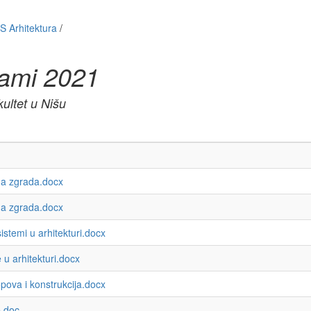
 Arhitektura
/
rami 2021
ultet u Nišu
ma zgrada.docx
a zgrada.docx
stemi u arhitekturi.docx
 arhitekturi.docx
ova i konstrukcija.docx
e.doc