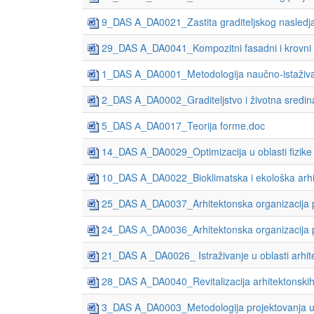
9_DAS A_DA0021_Zastita graditeljskog nasledj
29_DAS A_DA0041_Kompozitni fasadni i krovni 
1_DAS A_DA0001_Metodologija naučno-istaživ
2_DAS A_DA0002_Graditeljstvo i životna sredin
5_DAS А_DA0017_Teorija forme.doc
14_DAS A_DA0029_Optimizacija u oblasti fizike
10_DAS A_DA0022_Bioklimatska i ekološka arhi
25_DAS A_DA0037_Arhitektonska organizacija pro
24_DAS А_DA0036_Arhitektonska organizacija p
21_DAS A _DA0026_ Istraživanje u oblasti arhite
28_DAS A_DA0040_Revitalizacija arhitektonskih
3_DAS A_DA0003_Metodologija projektovanja u a