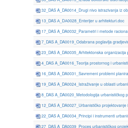
32_DAS A_DA0014_Drugi nivo istrazivanja iz obla
13_DAS А_DА0028_Enterijer u arhitekturi.doc
17_DAS A_DA0032_Parametri i metode racionaliza
7_DAS A_DA0019_Odabrana poglavlja gradjevins
23_DAS A_DA0035_Arhitektonska organizacija p
4_DAS A_DA0016_Teorija prostornog i urbanisti
16_DAS A_DA0031_Savremeni problemi planiranj
19_DAS A_DA0024_Istraživanje u oblasti urbaniz
8_DAS A_DA0020_Metodologija urbanističkog plan
12_DAS A_DA0027_Urbanističko projektovanje i i
22_DAS A_DA0034_Principi i instrumenti urbanis
27_DAS A_DA0039_Proces urbanističkog projektov