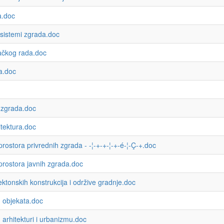
a.doc
sistemi zgrada.doc
ačkog rada.doc
a.doc
 zgrada.doc
tektura.doc
stora privrednih zgrada - -¦-+-+-¦-+-é-¦-Ç-+.doc
rostora javnih zgrada.doc
ktonskih konstrukcija i održive gradnje.doc
 objekata.doc
rhitekturi i urbanizmu.doc