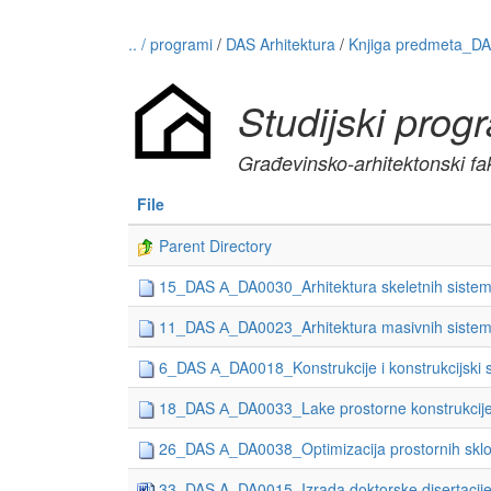
.. / programi
/
DAS Arhitektura
/
Knjiga predmeta_DAS
Studijski prog
Građevinsko-arhitektonski fak
File
Parent Directory
15_DAS А_DA0030_Arhitektura skeletnih siste
11_DAS А_DA0023_Arhitektura masivnih sistem
6_DAS А_DA0018_Konstrukcije i konstrukcijski si
18_DAS А_DA0033_Lake prostorne konstrukcije u
26_DAS А_DA0038_Optimizacija prostornih sklop
33_DAS A_DA0015_Izrada doktorske disertacij