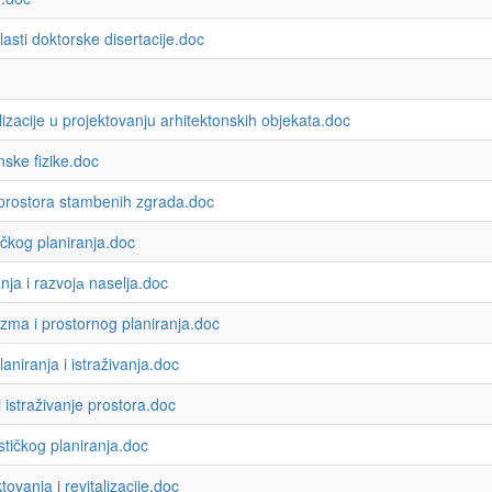
sti doktorske disertacije.doc
cije u projektovanju arhitektonskih objekata.doc
ke fizike.doc
rostora stambenih zgrada.doc
čkog planiranja.doc
a i razvojа naselja.doc
ma i prostornog planiranja.doc
iranja i istraživanja.doc
straživanje prostora.doc
tičkog planiranja.doc
anja i revitalizacije.doc