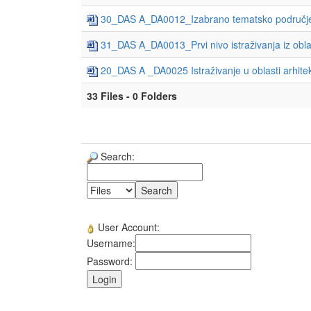
30_DAS A_DA0012_Izabrano tematsko područje (d
31_DAS A_DA0013_Prvi nivo istraživanja iz oblas
20_DAS A _DA0025 Istraživanje u oblasti arhite
33 Files - 0 Folders
Search:
User Account:
Username:
Password: