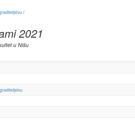
raditeljstvu
/
rami 2021
ultet u Nišu
raditeljstvu